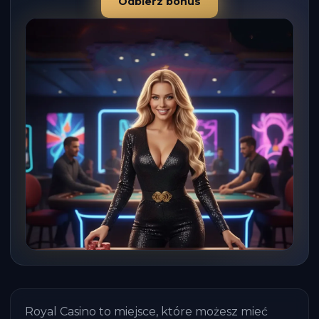
Odbierz bonus
Royal Casino to miejsce, które możesz mieć